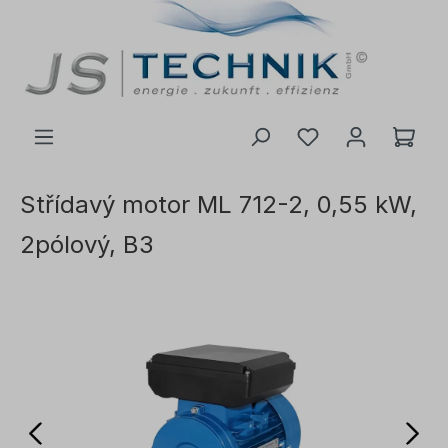
 na hlavní obsah
Střídavý motor ML 712-2, 0,55 kW,
2pólový, B3