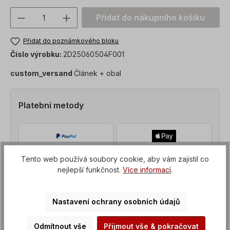
Množství produktu: Zadejte požadovanou
Přidat do nákupního košíku
Přidat do poznámkového bloku
Číslo výrobku:
2D25060504F001
custom_versand
Článek + obal
Platební metody
Tento web používá soubory cookie, aby vám zajistil co
nejlepší funkčnost.
Více informací
.
Nastavení ochrany osobních údajů
Odmítnout vše
Přijmout vše & pokračovat