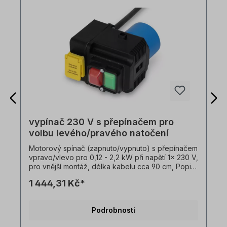
vypínač 230 V s přepínačem pro
volbu levého/pravého natočení
Motorový spínač (zapnuto/vypnuto) s přepínačem
vpravo/vlevo pro 0,12 - 2,2 kW při napětí 1x 230 V,
pro vnější montáž, délka kabelu cca 90 cm, Popis:
- podpěťová spoušť,- spínací výkon 16 A -
1 444,31 Kč*
1x230V,- teplota okolí -5°C až +40°C- límcová
zástrčka 1x230V. Přepínání směru otáčení pouze v
klidovém stavu motoru!
Podrobnosti