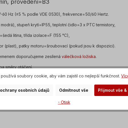
min, provedení=B3
 V-60 Hz (±5 % podle VDE 0530), frekvence=50/60 Hertz.
odrá), stupeň krytí=IP55, teplotní čidlo=3 x PTC termistory,
edá litina, třída izolace=F (155 °C),
or (plast), patky motoru=šroubovací (pokud jsou k dispozici).
 řemenem doporučujeme zesílená
válečková ložiska
.
oba směry otáčení.
používá soubory cookie, aby vám zajistil co nejlepší funkčnost.
Víc
elektrickém pohonu provádět pouze kvalifikovaný personál
dení nám zašlete poptávku.
 ochrany osobních údajů
Odmítnout vše
Přijmout vše &
é změny vyhrazeny.
- Otisk