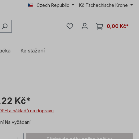
Czech Republic
Kč
Tschechische Krone
0,00 Kč*
lačka
Ke stažení
,22 Kč*
DPH a nákladů na dopravu
í Na vyžádání
í produktu: Zadejte požadovanou hodnot