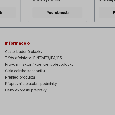
délka: 530 mmPosuvná
plechu. Celková délka: 686
ální
délka: 413 mmHmotnost: cca
mmPosuvn
ti
Podrobnosti
P
skluzy se
7,2 kg Motorové napínací
mmHmotno
ce s
lišty se používají pro
Motorové 
m.
aplikace s řemenovým
používají
ací
pohonem. Motorové napínací
řemenov
eny z
lištyjsou vyrobeny z ocelové
Motorové 
 a
konstrukce a jsou
vyrobeny
ují
pozinkované. Usnadňují
konstrukc
Informace o
otoru na
vyrovnání motoru s řemenicí
pozinkov
ování
při instalaci pohonu. Napínací
vyrovnání
Často kladené otázky
luzáky
lišty jsou vhodné pro téměř
při insta
Třídy efektivity: IE1/IE2/IE3/IE4/IE5
měř
všechny typy motorů a
lišty jso
ů a
Provozní faktor / koeficient převodovky
vyznačují se plochým a
všechny 
ým a
kompaktním provedením.
vyznačuj
Čísla celního sazebníku
ením.
Dodávají se v párech.
kompaktn
Přehled produktů
 výrobků
Všechny fotografie výrobků
Dodávají 
lady!
jsou nezávazné příklady!
Všechny 
Přepravní a platební podmínky
jsou nezá
Ceny expresní přepravy