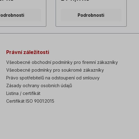
automaticky se resetuje, Pro
á délka: 538
motory velikosti 160 až 315.
odrobnosti
Podrobnosti
st: cca 12,8 kg
Při dosažení výrobcem
napínací lišty se
nastavené jmenovité spínací
 pro aplikace s
teploty (NST)bimetalový
ým pohonem.
kotouč náhle přeskočí ze
napínací lištyjsou
stabilní výchozí polohy do
 z ocelové
stabilní koncové polohy a
e a jsou
uvede spínací mechanismus
Právní záležitosti
ané. Usnadňují
do činnosti.Při poklesu
 motoru s řemenicí
teploty pod výrobcem
Všeobecné obchodní podmínky pro firemní zákazníky
laci pohonu. Napínací
nastavenou teplotu resetu
Všeobecné podmínky pro soukromé zákazníky
u vhodné pro téměř
(RST) spínací mechanismus
typy motorů a
Právo spotřebitelů na odstoupení od smlouvy
přeskočí zpět do stabilní
í se plochým a
výchozí polohy na. Pouze
Zásady ochrany osobních údajů
ím provedením.
příplatek! Nelze objednat
Listina / certifikát
se v párech.
jednotlivě.
fotografie výrobků
Certifikát ISO 9001:2015
vazné příklady!