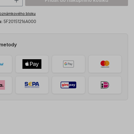
Přidat do nákupního košíku
poznámkového bloku
u:
5F20151216A000
 metody