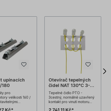
st upínacích
Otevírač tepelných
0/180
čidel NAT 130°C 3-
cestný až BG315
šty pro
Tepelné čidlo PTO -
tory velikosti 160 /
3cestný, normálně uzavřený
stavitelnými
kontakt pro vinutí motoru
 svorkami, z
Normálně uzavřený kontakt,
27 Kč*
2 741,11 Kč*
aného ocelového
s izolační krytkou,