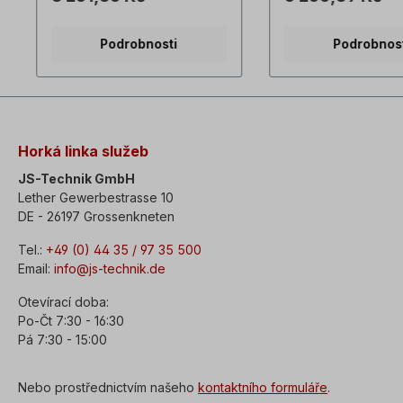
dešti namontován přímo na
kgMontážní poloha:
elektromotor. Všechny
horizontální a vertik
Podrobnosti
Podrobnos
fotografie výrobků jsou
Motorové napínací 
nezávazné příklady!
používají pro aplika
Technické změny vyhrazeny.
řemenovým pohone
Motorizované napín
kluzáky jsou vyrob
ocelové konstrukce
pozinkované. Umožň
Horká linka služeb
snadné nastavení m
řemenici při nastav
JS-Technik GmbH
pohonu. Napínací k
Lether Gewerbestrasse 10
jsou vhodné pro té
DE - 26197 Grossenkneten
všechny typy motor
vyznačují se ploch
Tel.:
+49 (0) 44 35 / 97 35 500
kompaktním proved
Email:
info@js-technik.de
Všechny fotografie
jsou nezávazné přík
Otevírací doba:
Po-Čt 7:30 - 16:30
Pá 7:30 - 15:00
Nebo prostřednictvím našeho
kontaktního formuláře
.