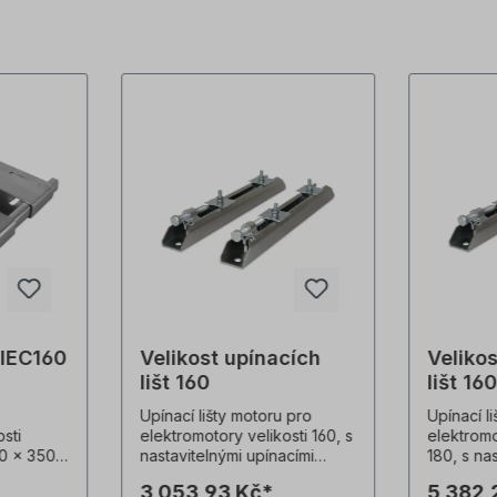
 IEC160
Velikost upínacích
Veliko
lišt 160
lišt 16
Upínací lišty motoru pro
Upínací li
sti
elektromotory velikosti 160, s
elektromo
0 x 350 x
nastavitelnými upínacími
180, s na
ost: 160
svorkami, z pozinkovaného
upínacími
3 053,93 Kč*
5 382,
7
ocelového plechu. Celková
pozinkov