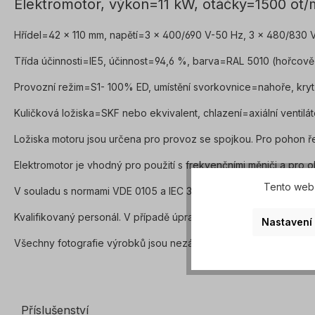
Elektromotor, výkon=11 kW, otáčky=1500 ot/
Hřídel=42 x 110 mm, napětí=3 x 400/690 V-50 Hz, 3 x 480/830
Třída účinnosti=IE5, účinnost=94,6 %, barva=RAL 5010 (hořcově m
Provozní režim=S1- 100% ED, umístění svorkovnice=nahoře, kryt=š
Kuličková ložiska=SKF nebo ekvivalent, chlazení=axiální ventilát
Ložiska motoru jsou určena pro provoz se spojkou. Pro pohon
Elektromotor je vhodný pro použití s frekvenčními měniči a pro 
Tento web 
V souladu s normami VDE 0105 a IEC 364 smí veškeré práce na 
Kvalifikovaný personál. V případě úprav nebo speciálních prove
Nastavení
Všechny fotografie výrobků jsou nezávazné příklady! Technick
Příslušenství