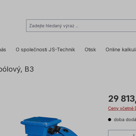
nás
O společnosti JS-Technik
Otisk
Online kalku
pólový, B3
29 813
Ceny včetně 
doba dodán
Množstv