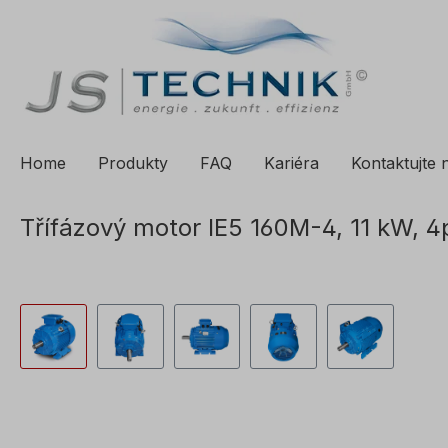
a vyhledávání
Přeskočit na hlavní navigaci
Home
Produkty
FAQ
Kariéra
Kontaktujte 
Třífázový motor IE5 160M-4, 11 kW, 4