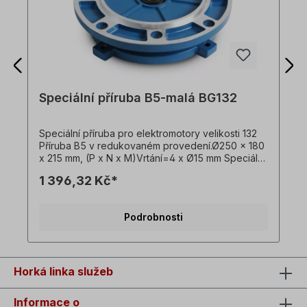
Speciální příruba B5-malá BG132
Speciální příruba pro elektromotory velikosti 132
Příruba B5 v redukovaném provedení.Ø250 x 180
x 215 mm, (P x N x M)Vrtání=4 x Ø15 mm Speciální
příruby se nehodí pro motory ve zmenšené
1 396,32 Kč*
velikosti! ! pouze s doplatkem při výměně -
samostatně nejsou k dispozici !
Podrobnosti
Horká linka služeb
Informace o