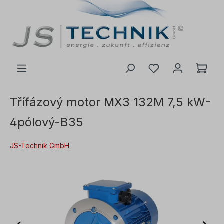
 na hlavní obsah
Třífázový motor MX3 132M 7,5 kW-
4pólový-B35
JS-Technik GmbH