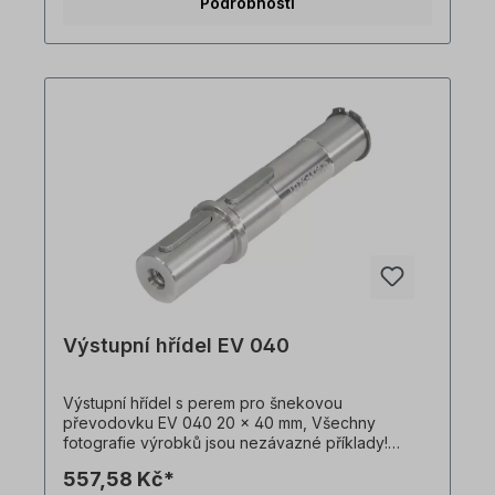
Podrobnosti
Výstupní hřídel EV 040
Výstupní hřídel s perem pro šnekovou
převodovku EV 040 20 x 40 mm, Všechny
fotografie výrobků jsou nezávazné příklady!
Technické změny vyhrazeny.Důležité
557,58 Kč*
informaceTato pohonná jednotka je vyrobena na