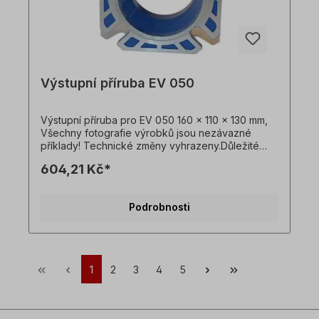
Výstupní příruba EV 050
Výstupní příruba pro EV 050 160 x 110 x 130 mm,
Všechny fotografie výrobků jsou nezávazné
příklady! Technické změny vyhrazeny.Důležité
informaceTato pohonná jednotka je vyrobena na
604,21 Kč*
zakázku. Vrácení zboží ani zrušení objednávky
není možné!Všechny fotografie produktů jsou
pouze ilustrativní. Technické specifikace se
Podrobnosti
mohou změnit.
1
2
3
4
5