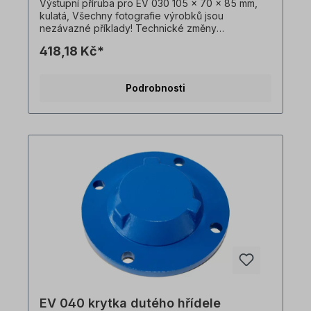
Výstupní příruba pro EV 030 105 x 70 x 85 mm,
kulatá, Všechny fotografie výrobků jsou
nezávazné příklady! Technické změny
vyhrazeny.Důležité informaceTato pohonná
418,18 Kč*
jednotka je vyrobena na zakázku. Vrácení zboží
ani zrušení objednávky není možné!Všechny
fotografie produktů jsou pouze ilustrativní.
Podrobnosti
Technické specifikace se mohou změnit.
EV 040 krytka dutého hřídele