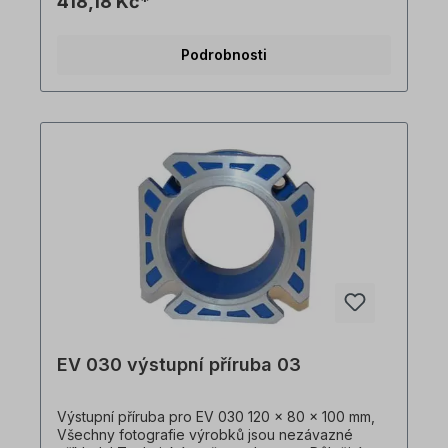
418,18 Kč*
zakázku. Vrácení zboží ani zrušení objednávky
není možné!Všechny fotografie produktů jsou
pouze ilustrativní. Technické specifikace se
Podrobnosti
mohou změnit.
EV 030 výstupní příruba 03
Výstupní příruba pro EV 030 120 x 80 x 100 mm,
Všechny fotografie výrobků jsou nezávazné