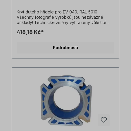
Kryt dutého hřídele pro EV 040, RAL 5010
Všechny fotografie výrobků jsou nezávazné
příklady! Technické změny vyhrazeny.Důležité
informaceTato pohonná jednotka je vyrobena na
418,18 Kč*
zakázku. Vrácení zboží ani zrušení objednávky
není možné!Všechny fotografie produktů jsou
pouze ilustrativní. Technické specifikace se
Podrobnosti
mohou změnit.