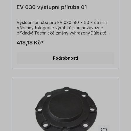
EV 030 výstupní příruba 01
Výstupní příruba pro EV 030, 80 x 50 x 65 mm
Všechny fotografie výrobků jsou nezávazné
příklady! Technické změny vyhrazeny.Důležité
informaceTato pohonná jednotka je vyrobena na
418,18 Kč*
zakázku. Vrácení zboží ani zrušení objednávky
není možné!Všechny fotografie produktů jsou
pouze ilustrativní. Technické specifikace se
Podrobnosti
mohou změnit.