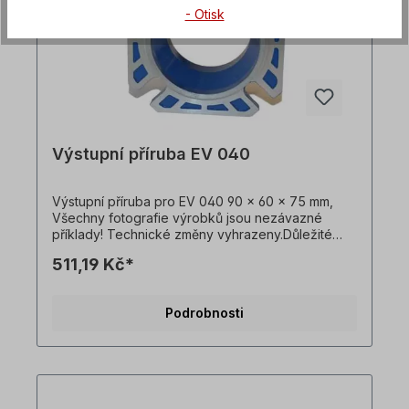
- Otisk
Výstupní příruba EV 040
Výstupní příruba pro EV 040 90 x 60 x 75 mm,
Všechny fotografie výrobků jsou nezávazné
příklady! Technické změny vyhrazeny.Důležité
informaceTato pohonná jednotka je vyrobena na
511,19 Kč*
zakázku. Vrácení zboží ani zrušení objednávky
není možné!Všechny fotografie produktů jsou
pouze ilustrativní. Technické specifikace se
Podrobnosti
mohou změnit.