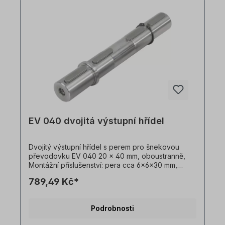
mohou změnit.
EV 040 dvojitá výstupní hřídel
Dvojitý výstupní hřídel s perem pro šnekovou
převodovku EV 040 20 x 40 mm, oboustranně,
Montážní příslušenství: pera cca 6x6x30 mm,
pojistný kroužek Ø20 mm Všechny fotografie
789,49 Kč*
výrobků jsou nezávazné příklady! Technické
změny vyhrazeny.Důležité informaceTato
pohonná jednotka je vyrobena na zakázku.
Podrobnosti
Vrácení zboží ani zrušení objednávky není
možné!Všechny fotografie produktů jsou pouze