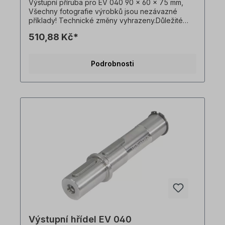
Výstupní příruba pro EV 040 90 x 60 x 75 mm,
Všechny fotografie výrobků jsou nezávazné
příklady! Technické změny vyhrazeny.Důležité
informaceTato pohonná jednotka je vyrobena na
510,88 Kč*
zakázku. Vrácení zboží ani zrušení objednávky
není možné!Všechny fotografie produktů jsou
pouze ilustrativní. Technické specifikace se
Podrobnosti
mohou změnit.
Výstupní hřídel EV 040