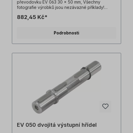
převodovku EV 063 30 x 50 mm, Všechny
fotografie výrobků jsou nezávazné příklady!
Technické změny vyhrazeny.Důležité
882,45 Kč*
informaceTato pohonná jednotka je vyrobena na
zakázku. Vrácení zboží ani zrušení objednávky
není možné!Všechny fotografie produktů jsou
Podrobnosti
pouze ilustrativní. Technické specifikace se
mohou změnit.
EV 050 dvojitá výstupní hřídel