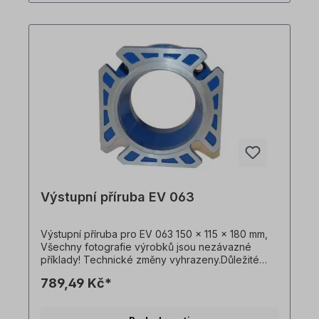
ilustrativní. Technické specifikace se mohou
změnit.
Výstupní příruba EV 063
Výstupní příruba pro EV 063 150 x 115 x 180 mm,
Všechny fotografie výrobků jsou nezávazné
příklady! Technické změny vyhrazeny.Důležité
informaceTato pohonná jednotka je vyrobena na
789,49 Kč*
zakázku. Vrácení zboží ani zrušení objednávky
není možné!Všechny fotografie produktů jsou
pouze ilustrativní. Technické specifikace se