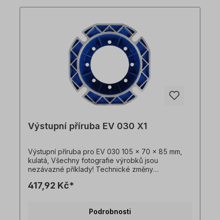
Výstupní příruba EV 030 X1
Výstupní příruba pro EV 030 105 x 70 x 85 mm,
kulatá, Všechny fotografie výrobků jsou
nezávazné příklady! Technické změny
vyhrazeny.Důležité informaceTato pohonná
417,92 Kč*
jednotka je vyrobena na zakázku. Vrácení zboží
ani zrušení objednávky není možné!Všechny
fotografie produktů jsou pouze ilustrativní.
Podrobnosti
Technické specifikace se mohou změnit.