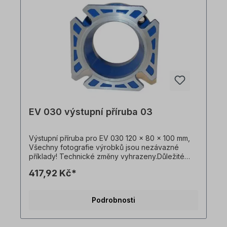
EV 030 výstupní příruba 03
Výstupní příruba pro EV 030 120 x 80 x 100 mm,
Všechny fotografie výrobků jsou nezávazné
příklady! Technické změny vyhrazeny.Důležité
informaceTato pohonná jednotka je vyrobena na
417,92 Kč*
zakázku. Vrácení zboží ani zrušení objednávky
není možné!Všechny fotografie produktů jsou
pouze ilustrativní. Technické specifikace se
Podrobnosti
mohou změnit.