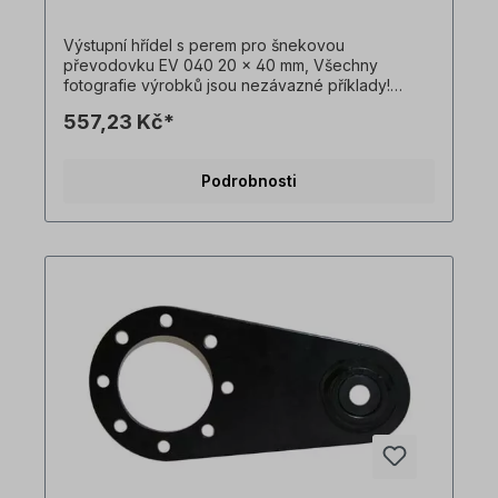
Výstupní hřídel s perem pro šnekovou
převodovku EV 040 20 x 40 mm, Všechny
fotografie výrobků jsou nezávazné příklady!
Technické změny vyhrazeny.Důležité
557,23 Kč*
informaceTato pohonná jednotka je vyrobena na
zakázku. Vrácení zboží ani zrušení objednávky
není možné!Všechny fotografie produktů jsou
Podrobnosti
pouze ilustrativní. Technické specifikace se
mohou změnit.