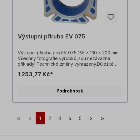
Výstupní příruba EV 075
Výstupní příruba pro EV 075 165 x 130 x 200 mm,
Všechny fotografie výrobků jsou nezávazné
příklady! Technické změny vyhrazeny.Důležité
informaceTato pohonná jednotka je vyrobena na
1 253,77 Kč*
zakázku. Vrácení zboží ani zrušení objednávky
není možné!Všechny fotografie produktů jsou
pouze ilustrativní. Technické specifikace se
Podrobnosti
mohou změnit.
1
2
3
4
5