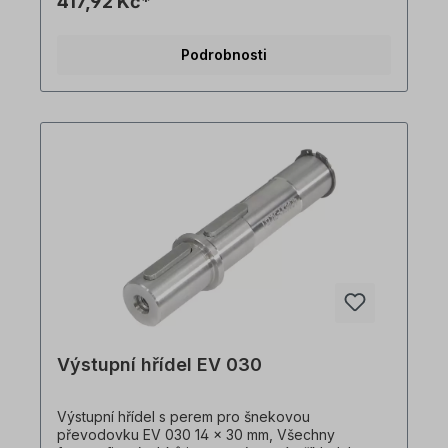
417,92 Kč*
zakázku. Vrácení zboží ani zrušení objednávky
není možné!Všechny fotografie produktů jsou
pouze ilustrativní. Technické specifikace se
Podrobnosti
mohou změnit.
Výstupní hřídel EV 030
Výstupní hřídel s perem pro šnekovou
převodovku EV 030 14 x 30 mm, Všechny