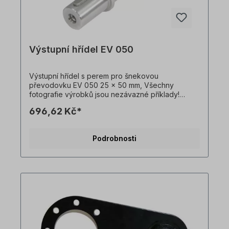
Výstupní hřídel EV 050
Výstupní hřídel s perem pro šnekovou
převodovku EV 050 25 x 50 mm, Všechny
fotografie výrobků jsou nezávazné příklady!
Technické změny vyhrazeny.Důležité
696,62 Kč*
informaceTato pohonná jednotka je vyrobena na
zakázku. Vrácení zboží ani zrušení objednávky
není možné!Všechny fotografie produktů jsou
Podrobnosti
pouze ilustrativní. Technické specifikace se
mohou změnit.