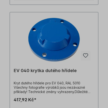
EV 040 krytka dutého hřídele
Kryt dutého hřídele pro EV 040, RAL 5010
Všechny fotografie výrobků jsou nezávazné
příklady! Technické změny vyhrazeny.Důležité
informaceTato pohonná jednotka je vyrobena na
417,92 Kč*
zakázku. Vrácení zboží ani zrušení objednávky
není možné!Všechny fotografie produktů jsou