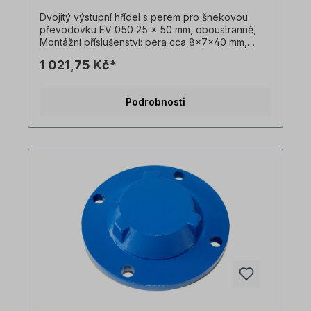
Dvojitý výstupní hřídel s perem pro šnekovou
převodovku EV 050 25 x 50 mm, oboustranně,
Montážní příslušenství: pera cca 8x7x40 mm,
pojistný kroužek Ø25 mm Všechny fotografie
1 021,75 Kč*
výrobků jsou nezávazné příklady! Technické
změny vyhrazeny.Důležité informaceTato
pohonná jednotka je vyrobena na zakázku.
Podrobnosti
Vrácení zboží ani zrušení objednávky není
možné!Všechny fotografie produktů jsou pouze
ilustrativní. Technické specifikace se mohou
změnit.