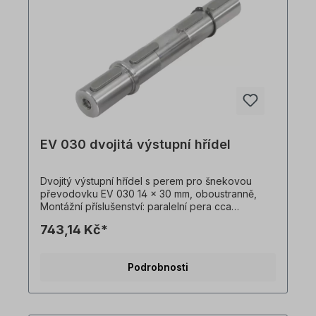
EV 030 dvojitá výstupní hřídel
Dvojitý výstupní hřídel s perem pro šnekovou
převodovku EV 030 14 x 30 mm, oboustranně,
Montážní příslušenství: paralelní pera cca
5x5x25mm, pojistný kroužek Ø14 mmDistanční
743,14 Kč*
kroužek GN35.2014,5-2018-2,9 Všechny
fotografie výrobků jsou nezávazné příklady!
Technické změny vyhrazeny.Důležité
Podrobnosti
informaceTato pohonná jednotka je vyrobena na
zakázku. Vrácení zboží ani zrušení objednávky
není možné!Všechny fotografie produktů jsou
pouze ilustrativní. Technické specifikace se