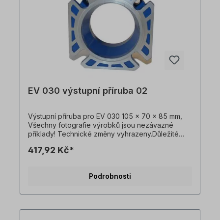
EV 030 výstupní příruba 02
Výstupní příruba pro EV 030 105 x 70 x 85 mm,
Všechny fotografie výrobků jsou nezávazné
příklady! Technické změny vyhrazeny.Důležité
informaceTato pohonná jednotka je vyrobena na
417,92 Kč*
zakázku. Vrácení zboží ani zrušení objednávky
není možné!Všechny fotografie produktů jsou
pouze ilustrativní. Technické specifikace se
Podrobnosti
mohou změnit.