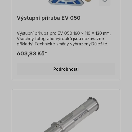
Výstupní příruba EV 050
Výstupní příruba pro EV 050 160 x 110 x 130 mm,
Všechny fotografie výrobků jsou nezávazné
příklady! Technické změny vyhrazeny.Důležité
informaceTato pohonná jednotka je vyrobena na
603,83 Kč*
zakázku. Vrácení zboží ani zrušení objednávky
není možné!Všechny fotografie produktů jsou
pouze ilustrativní. Technické specifikace se
Podrobnosti
mohou změnit.